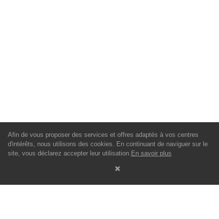
Afin de vous proposer des services et offres adaptés à vos centres
d'intérêts, nous utilisons des cookies. En continuant de naviguer sur le
site, vous déclarez accepter leur utilisation.
En savoir plus
À PROPOS
NOS VILLES