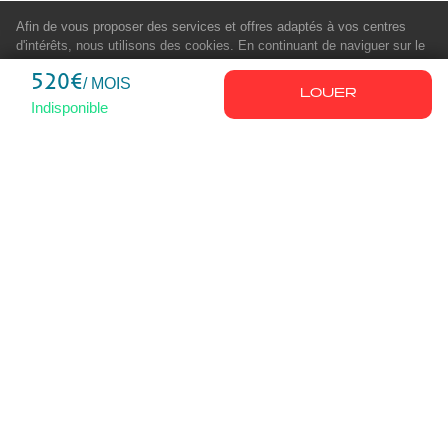
Afin de vous proposer des services et offres adaptés à vos centres
d'intérêts, nous utilisons des cookies. En continuant de naviguer sur le
site, vous déclarez accepter leur utilisation.
En savoir plus
520€
/ MOIS
LOUER
Indisponible
À PROPOS
NOS VILLES
Nous contacter
Marseille
FAQ
Démarche APL
Proposer un logement
Notre histoire
Notre blog