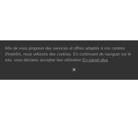
Afin de vous proposer des services et offres adaptés à vos centres
d'intérêts, nous utilisons des cookies. En continuant de naviguer sur le
site, vous déclarez accepter leur utilisation.
En savoir plus
À PROPOS
NOS VILLES
Nous contacter
Marseille
FAQ
Démarche APL
Proposer un logement