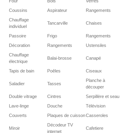
Four
Bols
Verres
Coussins
Aspirateur
Rangements
Chauffage
Tancarville
Chaises
individuel
Passoire
Frigo
Rangements
Décoration
Rangements
Ustensiles
Chauffage
Balai-brosse
Canapé
électrique
Tapis de bain
Poêles
Ciseaux
Planche à
Saladier
Tasses
découper
Double vitrage
Cintres
Serpillère et seau
Lave-linge
Douche
Télévision
Couverts
Plaques de cuisson
Casseroles
Décodeur TV
Miroir
Cafetiere
internet