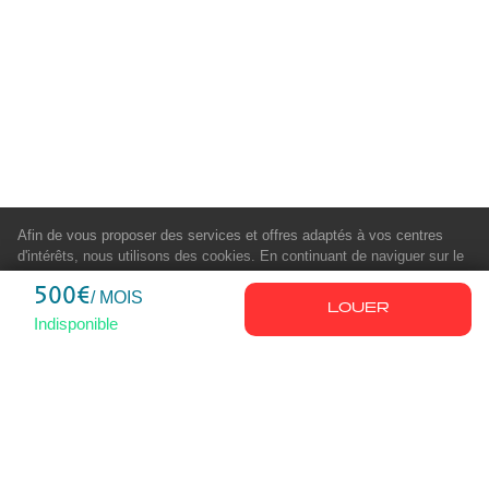
Afin de vous proposer des services et offres adaptés à vos centres
d'intérêts, nous utilisons des cookies. En continuant de naviguer sur le
site, vous déclarez accepter leur utilisation.
En savoir plus
500€
/ MOIS
LOUER
Indisponible
À PROPOS
NOS VILLES
Nous contacter
Marseille
FAQ